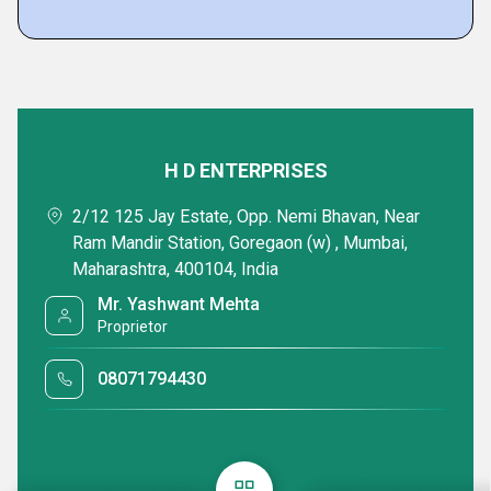
Featured Products
H D ENTERPRISES
2/12 125 Jay Estate, Opp. Nemi Bhavan, Near
Ram Mandir Station, Goregaon (w) , Mumbai,
Maharashtra, 400104, India
Mr. Yashwant Mehta
Proprietor
Acrylic LED Sign Board
Acrylic Neon Si
08071794430
₹ 600 आईएनआर /Square Foot
₹ 1500 आईएनआर
Minimum Order Quantity : 100 Square Foots
Minimum Order Qua
Delivery Time : 7 Days
Delivery Time : 7 M