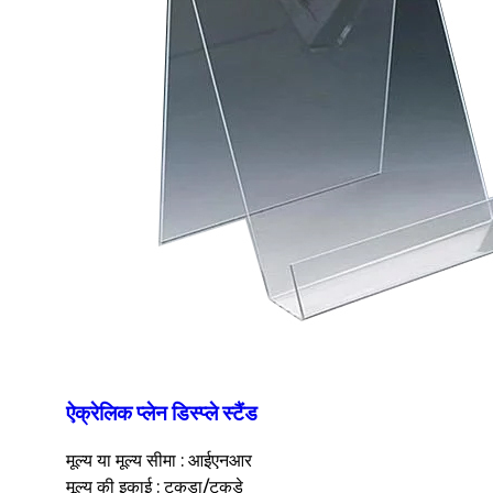
ऐक्रेलिक प्लेन डिस्प्ले स्टैंड
मूल्य या मूल्य सीमा : आईएनआर
मूल्य की इकाई : टुकड़ा/टुकड़े