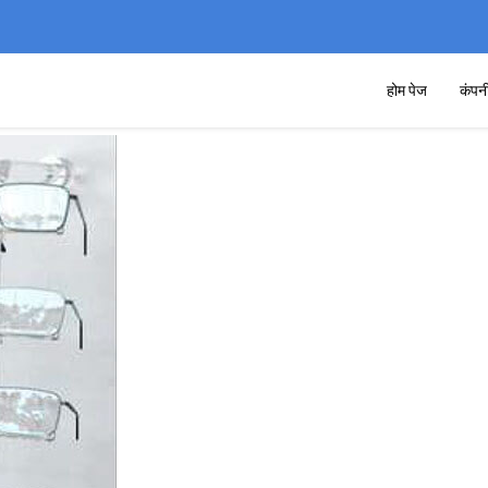
होम पेज
कंपन