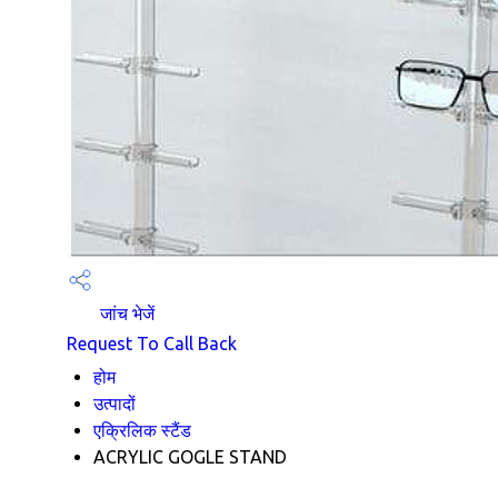
जांच भेजें
Request To Call Back
होम
उत्पादों
एक्रिलिक स्टैंड
ACRYLIC GOGLE STAND