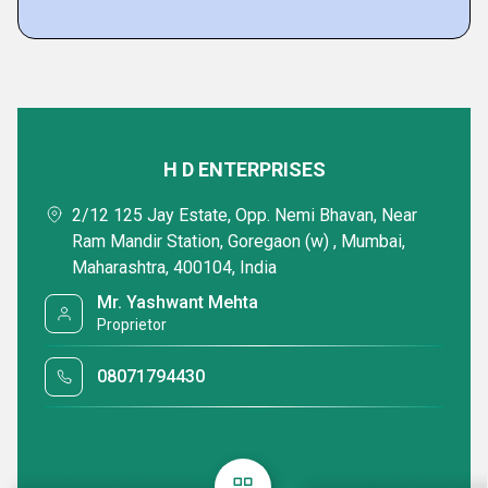
Featured Products
H D ENTERPRISES
2/12 125 Jay Estate, Opp. Nemi Bhavan, Near
Ram Mandir Station, Goregaon (w) , Mumbai,
Maharashtra, 400104, India
Mr. Yashwant Mehta
Proprietor
Acrylic LED Sign Board
Acrylic Neon Si
08071794430
₹ 600 आईएनआर /Square Foot
₹ 1500 आईएनआर
Minimum Order Quantity : 100 Square Foots
Minimum Order Qua
Delivery Time : 7 Days
Delivery Time : 7 M